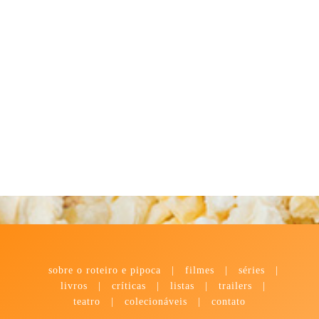
sobre o roteiro e pipoca
|
filmes
|
séries
|
livros
|
críticas
|
listas
|
trailers
|
teatro
|
colecionáveis
|
contato