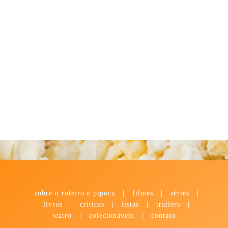
sobre o roteiro e pipoca
|
filmes
|
séries
|
livros
|
críticas
|
listas
|
trailers
|
teatro
|
colecionáveis
|
contato