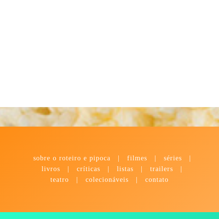
sobre o roteiro e pipoca
|
filmes
|
séries
|
livros
|
críticas
|
listas
|
trailers
|
teatro
|
colecionáveis
|
contato