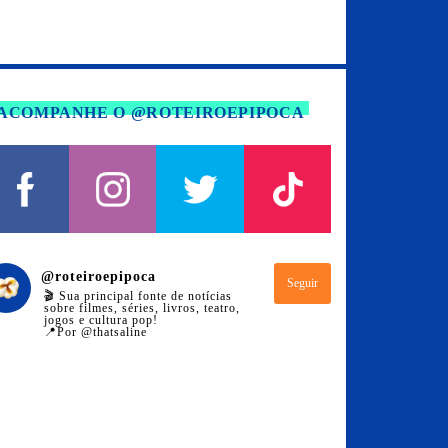
ACOMPANHE O @ROTEIROEPIPOCA
@
roteiroepipoca
Seguir
🎬 Sua principal fonte de notícias
sobre filmes, séries, livros, teatro,
jogos e cultura pop!
📍Por @thatsaline