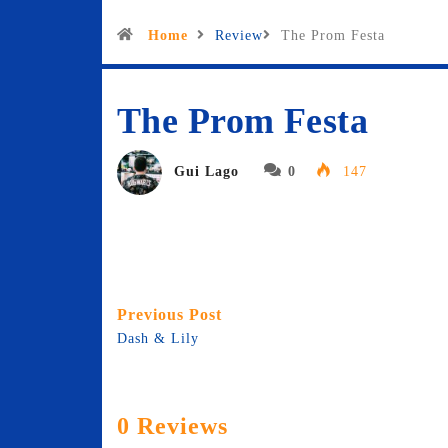
Home
Review
The Prom Festa
The Prom Festa
Gui Lago
0
147
Previous Post
Dash & Lily
0 Reviews