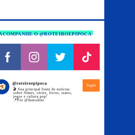
ACOMPANHE O @ROTEIROEPIPOCA
@
roteiroepipoca
Seguir
🎬 Sua principal fonte de notícias
sobre filmes, séries, livros, teatro,
jogos e cultura pop!
📍Por @thatsaline